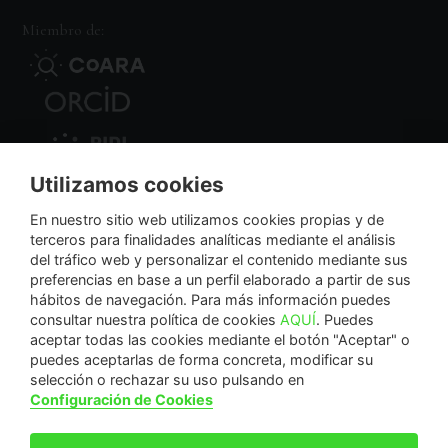
Miembro de:
Utilizamos cookies
Nodo Regional
En nuestro sitio web utilizamos cookies propias y de
terceros para finalidades analíticas mediante el análisis
del tráfico web y personalizar el contenido mediante sus
NextGenerationEU
preferencias en base a un perfil elaborado a partir de sus
hábitos de navegación. Para más información puedes
consultar nuestra política de cookies
AQUÍ
. Puedes
aceptar todas las cookies mediante el botón "Aceptar" o
puedes aceptarlas de forma concreta, modificar su
La Fundación Séneca-Agencia de Ciencia y Tecnología de la Región de Murcia es una
selección o rechazar su uso pulsando en
entidad sin ánimo de lucro, bajo forma de fundación del sector público autonómico, inscrita
Configuración de Cookies
con el número 1-15 en el Registro de Fundaciones de la Región de Murcia.
Calle Manresa, 5, Entlo. 30004. Murcia, España | +34 968 222 971 | seneca@fseneca.es