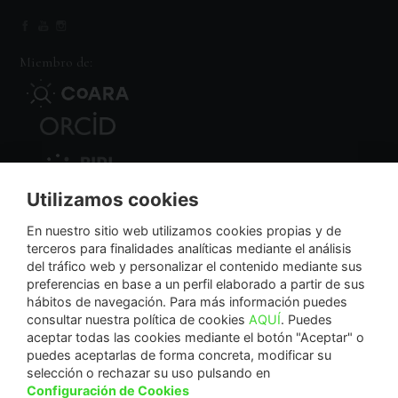
Miembro de:
Utilizamos cookies
Nodo Regional
En nuestro sitio web utilizamos cookies propias y de
terceros para finalidades analíticas mediante el análisis
del tráfico web y personalizar el contenido mediante sus
NextGenerationEU
preferencias en base a un perfil elaborado a partir de sus
hábitos de navegación. Para más información puedes
consultar nuestra política de cookies
AQUÍ
. Puedes
aceptar todas las cookies mediante el botón "Aceptar" o
puedes aceptarlas de forma concreta, modificar su
La Fundación Séneca-Agencia de Ciencia y Tecnología de la Región de Murcia es una
selección o rechazar su uso pulsando en
entidad sin ánimo de lucro, bajo forma de fundación del sector público autonómico, inscrita
Configuración de Cookies
con el número 1-15 en el Registro de Fundaciones de la Región de Murcia.