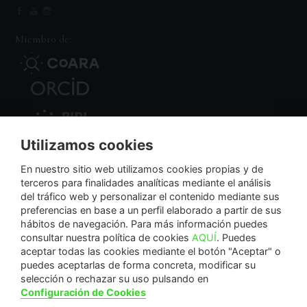
Miembro de:
Utilizamos cookies
Nodo Regional
En nuestro sitio web utilizamos cookies propias y de
terceros para finalidades analíticas mediante el análisis
del tráfico web y personalizar el contenido mediante sus
NextGenerationEU
preferencias en base a un perfil elaborado a partir de sus
hábitos de navegación. Para más información puedes
consultar nuestra política de cookies
AQUÍ
. Puedes
aceptar todas las cookies mediante el botón "Aceptar" o
puedes aceptarlas de forma concreta, modificar su
La Fundación Séneca-Agencia de Ciencia y Tecnología de la Región de Murcia es una
selección o rechazar su uso pulsando en
entidad sin ánimo de lucro, bajo forma de fundación del sector público autonómico, inscrita
Configuración de Cookies
con el número 1-15 en el Registro de Fundaciones de la Región de Murcia.