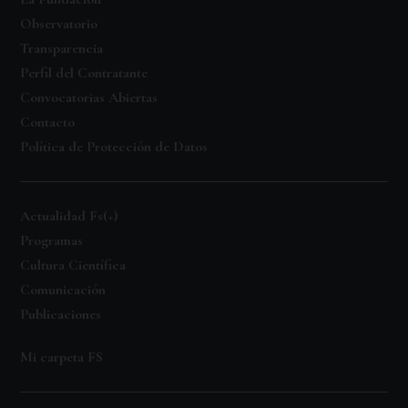
Observatorio
Transparencia
Perfil del Contratante
Convocatorias Abiertas
Contacto
Política de Protección de Datos
Actualidad Fs(+)
Programas
Cultura Científica
Comunicación
Publicaciones
Mi carpeta FS