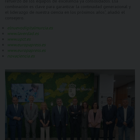
refuerzo de los equipos de excelencia ya consolidados. Esa
combinación es clave para garantizar la continuidad generacional y
el liderazgo de nuestra ciencia en los próximos años”, añadió el
consejero.
elnuevodigitalmurcia.es
www.laverdad.es
www.upct.es
www.europapress.es
www.europapress.es
novaciencia.es
Au
Pl