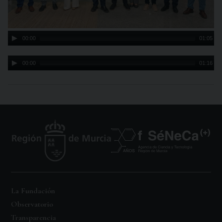
00:00
01:05
Audio
00:00
01:16
Player
La Fundación
Observatorio
Transparencia