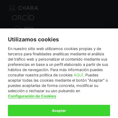
Utilizamos cookies
Nodo Regional
En nuestro sitio web utilizamos cookies propias y de
terceros para finalidades analíticas mediante el análisis
del tráfico web y personalizar el contenido mediante sus
NextGenerationEU
preferencias en base a un perfil elaborado a partir de sus
hábitos de navegación. Para más información puedes
consultar nuestra política de cookies
AQUÍ
. Puedes
aceptar todas las cookies mediante el botón "Aceptar" o
puedes aceptarlas de forma concreta, modificar su
La Fundación Séneca-Agencia de Ciencia y Tecnología de la Región de Murcia es una
selección o rechazar su uso pulsando en
entidad sin ánimo de lucro, bajo forma de fundación del sector público autonómico, inscrita
Configuración de Cookies
con el número 1-15 en el Registro de Fundaciones de la Región de Murcia.
Calle Manresa, 5, Entlo. 30004. Murcia, España | +34 968 222 971 | seneca@fseneca.es
Aceptar