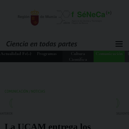
Actualidad Fs(+)
Programas
Cultura
Comunicación
Científica
COMUNICACIÓN
/
NOTICIAS
ANTERIOR
SIGUIENTE
La UCAM entrega los