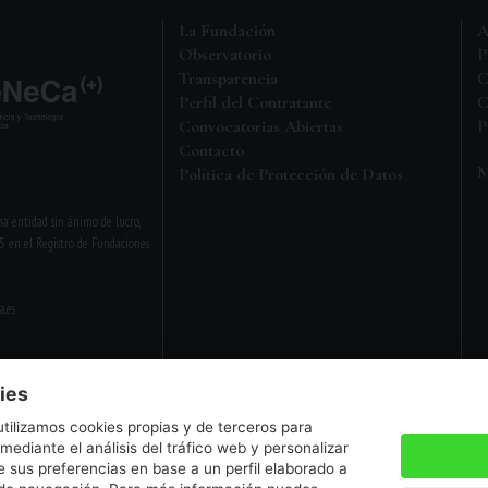
La Fundación
A
Observatorio
P
Transparencia
C
Perfil del Contratante
C
Convocatorias Abiertas
P
Contacto
M
Política de Protección de Datos
a entidad sin ánimo de lucro,
5 en el Registro de Fundaciones
a.es
ies
Aviso legal
•
Política de privacidad
utilizamos cookies propias y de terceros para
 mediante el análisis del tráfico web y personalizar
 sus preferencias en base a un perfil elaborado a