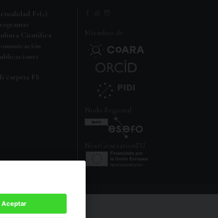
ctualidad Fs(+)
rogramas
Miembro de:
ultura Científica
omunicación
ublicaciones
i carpeta FS
Nodo Regional
NextGenerationEU
Aceptar