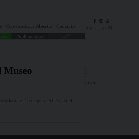
e
Convocatorias Abiertas
Contacto
Mi carpeta FS
(+)
ción
Publicaciones
Fs
l Museo
SIGUIENTE
itar hasta el 10 de julio en la Sala del