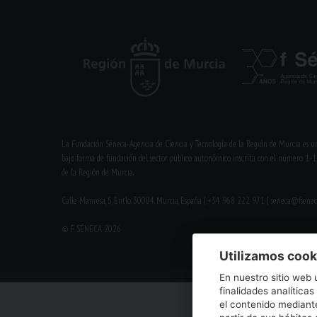
La Fundación Séneca-Agencia de Ciencia y Tecnología de la Región de Murcia es un
bajo forma de fundación del sector público autonómico, inscrita con el número 1-1
de la Región de Murcia.
Calle Manresa, 5, Entlo. 30004. Murcia, España | +34 968 222 971 | seneca@fsenec
© F SÉNECA 2026
Utilizamos cook
En nuestro sitio web 
finalidades analíticas
el contenido mediante