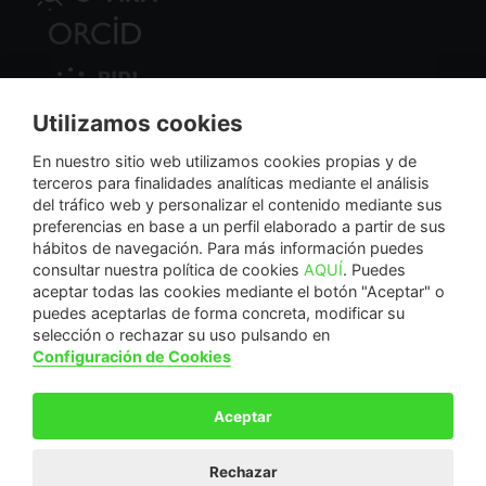
Utilizamos cookies
Nodo Regional
En nuestro sitio web utilizamos cookies propias y de
terceros para finalidades analíticas mediante el análisis
del tráfico web y personalizar el contenido mediante sus
NextGenerationEU
preferencias en base a un perfil elaborado a partir de sus
hábitos de navegación. Para más información puedes
consultar nuestra política de cookies
AQUÍ
. Puedes
aceptar todas las cookies mediante el botón "Aceptar" o
puedes aceptarlas de forma concreta, modificar su
La Fundación Séneca-Agencia de Ciencia y Tecnología de la Región de Murcia es una
selección o rechazar su uso pulsando en
entidad sin ánimo de lucro, bajo forma de fundación del sector público autonómico, inscrita
Configuración de Cookies
con el número 1-15 en el Registro de Fundaciones de la Región de Murcia.
Calle Manresa, 5, Entlo. 30004. Murcia, España | +34 968 222 971 | seneca@fseneca.es
Aceptar
© F SÉNECA 2026
Rechazar