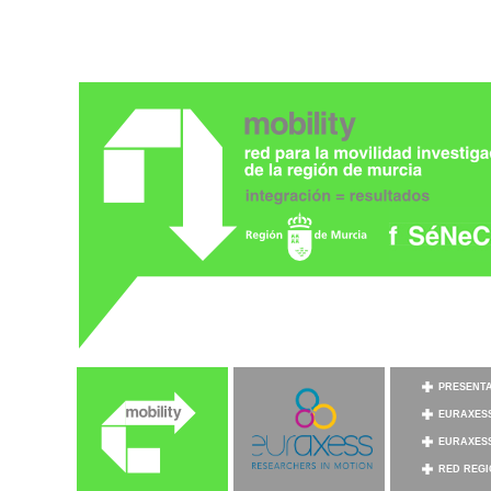
PRESENT
EURAXES
EURAXESS
RED REG