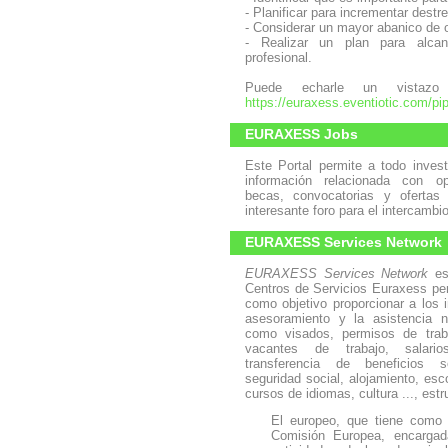
- Planificar para incrementar dest
- Considerar un mayor abanico de 
- Realizar un plan para alcan
profesional.
Puede echarle un vistazo
https://euraxess.eventiotic.com/pi
EURAXESS Jobs
Este Portal permite a todo inves
información relacionada con op
becas, convocatorias y ofertas
interesante foro para el intercamb
EURAXESS Services Network
EURAXESS Services Network
es
Centros de Servicios Euraxess per
como objetivo proporcionar a los i
asesoramiento y la asistencia n
como visados, permisos de traba
vacantes de trabajo, salari
transferencia de beneficios so
seguridad social, alojamiento, esc
cursos de idiomas, cultura ..., est
El europeo, que tiene como 
Comisión Europea, encargada