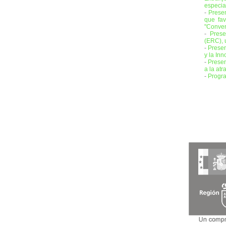
especia
-
Prese
que fav
"Conven
-
Prese
(ERC), 
-
Presen
y la Inn
-
Presen
a la atr
-
Progra