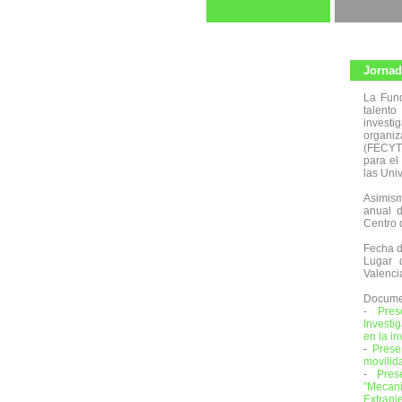
Jornada
La Fund
talent
investi
organiz
(FECYT
para el
las Uni
Asimism
anual 
Centro 
Fecha d
Lugar 
Valenci
Docume
-
Pres
Investi
en la in
-
Prese
movilida
-
Pre
"Mecan
Extran