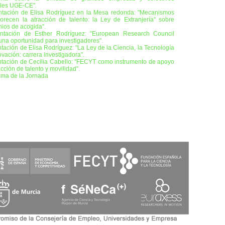
les UGE-CE".
ntación de Elisa Rodríguez en la Mesa redonda: "Mecanismos
orecen la atracción de talento: la Ley de Extranjería" sobre
ios de acogida".
ntación de Esther Rodríguez: "European Research Council
una oportunidad para investigadores".
tación de Elisa Rodríguez: "La Ley de la Ciencia, la Tecnología
ovación: carrera investigadora".
tación de Cecilia Cabello: "FECYT como instrumento de apoyo
acción de talento y movilidad".
ma de la Jornada