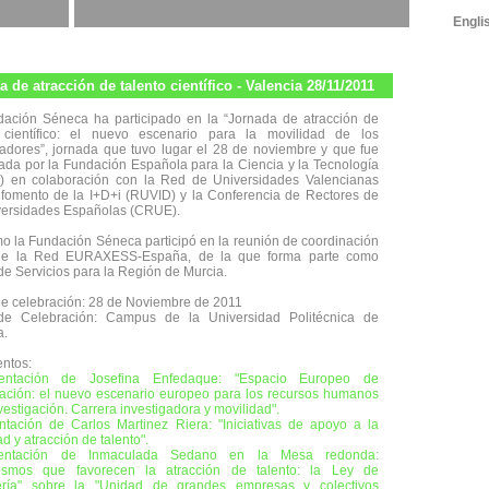
Engli
 de atracción de talento científico - Valencia 28/11/2011
ación Séneca ha participado en la “Jornada de atracción de
o científico: el nuevo escenario para la movilidad de los
gadores”, jornada que tuvo lugar el 28 de noviembre y que fue
ada por la Fundación Española para la Ciencia y la Tecnología
) en colaboración con la Red de Universidades Valencianas
 fomento de la I+D+i (RUVID) y la Conferencia de Rectores de
versidades Españolas (CRUE).
o la Fundación Séneca participó en la reunión de coordinación
de la Red EURAXESS-España, de la que forma parte como
de Servicios para la Región de Murcia.
e celebración: 28 de Noviembre de 2011
de Celebración: Campus de la Universidad Politécnica de
a.
ntos:
entación de Josefina Enfedaque: "Espacio Europeo de
gación: el nuevo escenario europeo para los recursos humanos
vestigación. Carrera investigadora y movilidad".
ntación de Carlos Martinez Riera: "Iniciativas de apoyo a la
d y atracción de talento".
sentación de Inmaculada Sedano en la Mesa redonda:
ismos que favorecen la atracción de talento: la Ley de
jería" sobre la "Unidad de grandes empresas y colectivos