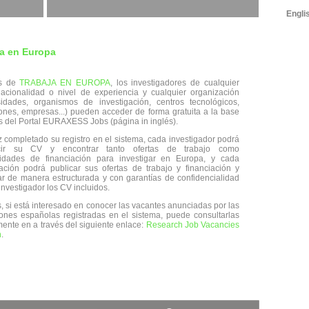
Engli
ja en Europa
és de
TRABAJA EN EUROPA
, los investigadores de cualquier
acionalidad o nivel de experiencia y cualquier organización
sidades, organismos de investigación, centros tecnológicos,
ones, empresas...) pueden acceder de forma gratuita a la base
s del Portal EURAXESS Jobs (página in inglés).
 completado su registro en el sistema, cada investigador podrá
ucir su CV y encontrar tanto ofertas de trabajo como
nidades de financiación para investigar en Europa, y cada
ación podrá publicar sus ofertas de trabajo y financiación y
ar de manera estructurada y con garantías de confidencialidad
investigador los CV incluidos.
 si está interesado en conocer las vacantes anunciadas por las
ciones españolas registradas en el sistema, puede consultarlas
mente en a través del siguiente enlace:
Research Job Vacancies
n
.