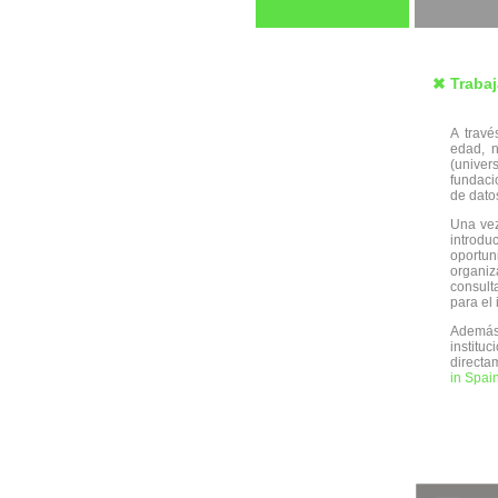
Traba
A trav
edad, n
(univer
fundaci
de dato
Una vez
introd
oportu
organiz
consult
para el 
Además,
institu
directa
in Spai