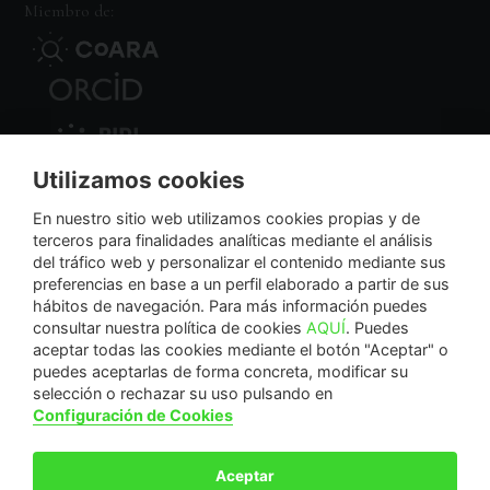
Miembro de:
Utilizamos cookies
Nodo Regional
En nuestro sitio web utilizamos cookies propias y de
terceros para finalidades analíticas mediante el análisis
del tráfico web y personalizar el contenido mediante sus
NextGenerationEU
preferencias en base a un perfil elaborado a partir de sus
hábitos de navegación. Para más información puedes
consultar nuestra política de cookies
AQUÍ
. Puedes
aceptar todas las cookies mediante el botón "Aceptar" o
puedes aceptarlas de forma concreta, modificar su
La Fundación Séneca-Agencia de Ciencia y Tecnología de la Región de Murcia es una
selección o rechazar su uso pulsando en
entidad sin ánimo de lucro, bajo forma de fundación del sector público autonómico, inscrita
Configuración de Cookies
con el número 1-15 en el Registro de Fundaciones de la Región de Murcia.
Calle Manresa, 5, Entlo. 30004. Murcia, España | +34 968 222 971 | seneca@fseneca.es
Aceptar