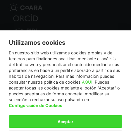
Utilizamos cookies
Nodo Regional
En nuestro sitio web utilizamos cookies propias y de
terceros para finalidades analíticas mediante el análisis
del tráfico web y personalizar el contenido mediante sus
NextGenerationEU
preferencias en base a un perfil elaborado a partir de sus
hábitos de navegación. Para más información puedes
consultar nuestra política de cookies
AQUÍ
. Puedes
aceptar todas las cookies mediante el botón "Aceptar" o
puedes aceptarlas de forma concreta, modificar su
La Fundación Séneca-Agencia de Ciencia y Tecnología de la Región de Murcia es una
selección o rechazar su uso pulsando en
entidad sin ánimo de lucro, bajo forma de fundación del sector público autonómico, inscrita
Configuración de Cookies
con el número 1-15 en el Registro de Fundaciones de la Región de Murcia.
Calle Manresa, 5, Entlo. 30004. Murcia, España | +34 968 222 971 | seneca@fseneca.es
Aceptar
© F SÉNECA 2026