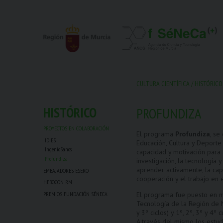
CULTURA CIENTÍFICA
/
HISTÓRICO
HISTÓRICO
PROFUNDIZA
PROYECTOS EN COLABORACIÓN
El programa
Profundiza
, se
IDIES
Educación, Cultura y Deporte
IngenioSanos
capacidad y motivación para 
Profundiza
investigación, la tecnología 
aprender activamente, la capac
EMBAJADORES ESERO
cooperación y el trabajo en 
HEBOCON RM
PREMIOS FUNDACIÓN SÉNECA
El programa fue puesto en m
Tecnología de la Región de M
y 3º ciclos) y 1º, 2º, 3º y 4º
A través del mismo los estud