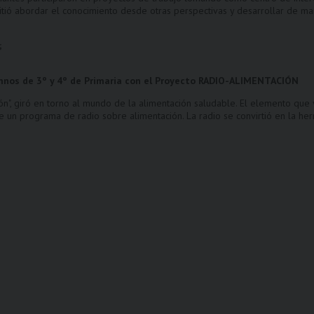
itió abordar el conocimiento desde otras perspectivas y desarrollar de ma
;
umnos de 3º y 4º de Primaria con el Proyecto RADIO-ALIMENTACIÓN
ón", giró en torno al mundo de la alimentación saludable. El elemento que v
de un programa de radio sobre alimentación. La radio se convirtió en la he