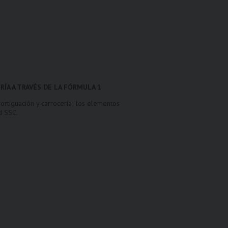
ERÍA A TRAVÉS DE LA FÓRMULA 1
mortiguación y carrocería; los elementos
d SSC.