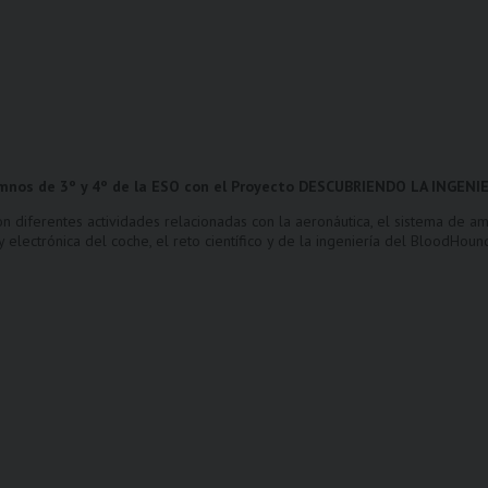
lumnos de
3º y 4º de la ESO con el Proyecto DESCUBRIENDO LA INGENI
on diferentes actividades relacionadas con la aeronáutica, el sistema de a
 electrónica del coche, el reto científico y de la ingeniería del BloodHoun