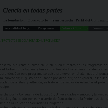
La Fundación
Observatorio
Transparencia
Perfil del Contratant
Actualidad Fs(+)
Programas
Cultura Científica
Comunica
/
PROYECTOS EN COLABORACIÓN
/
PROFUNDIZA
 desarrolló durante el curso 2012-2013, en el marco de los Programas de 
 del Gobierno de España, y tenía como finalidad incrementar la atención e
aprender. Con este programa se quiso promover en el alumnado el pensamien
y la innovación; el gusto por el saber, por descubrir, por explorar, la inqui
idad de análisis y reflexión; se trató en definitiva, de estimular el potenci
equipo.
archa por la Consejería de Educación, Universidades y Empleo y la Fundac
urcia, y financiado por el Ministerio de Educación para la Profundización 
 curso de la Educación Secundaria Obligatoria.
iantes participaron en proyectos de trabajo tomando como centro de interés