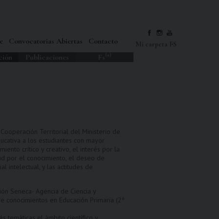
e
Convocatorias Abiertas
Contacto
Mi carpeta FS
(+)
ción
Publicaciones
Fs
Cooperación Territorial del Ministerio de
ducativa a los estudiantes con mayor
to crítico y creativo, el interés por la
etud por el conocimiento, el deseo de
al intelectual, y las actitudes de
ión Seneca- Agencia de Ciencia y
de conocimientos en Educación Primaria (2º
 temáticas el ámbito científico y