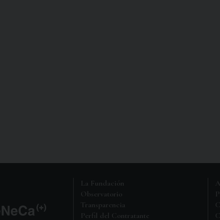
La Fundación
A
Observatorio
P
Transparencia
C
Perfil del Contratante
C