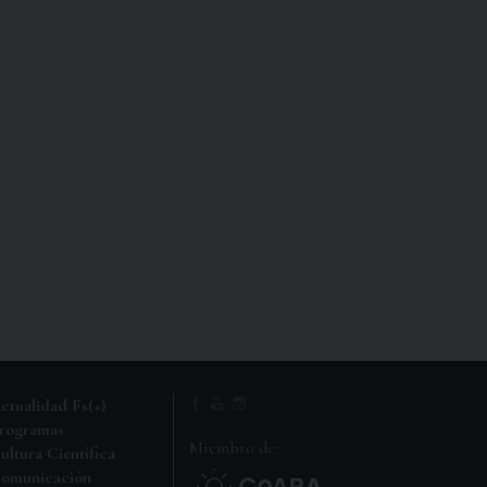
ctualidad Fs(+)
rogramas
Miembro de:
ultura Científica
omunicación