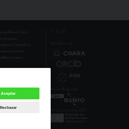
ctualidad Fs(+)
rogramas
Miembro de:
ultura Científica
omunicación
ublicaciones
i carpeta FS
Nodo Regional
Aceptar
Rechazar
NextGenerationEU