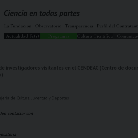
La Fundación
Observatorio
Transparencia
Perfil del Contratant
Actualidad Fs(+)
Programas
Cultura Científica
Comunica
de investigadores visitantes en el CENDEAC (Centro de doc
o)
jeria de Cultura, Juventud y Deportes
den contactar con
ocatoria