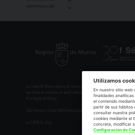
⌄
CONVOCATORIAS 2005
Utilizamos cook
La Fundación Séneca-Agencia de Ciencia y Tecnología de la Región de Murcia es un
En nuestro sitio web 
bajo forma de fundación del sector público autonómico, inscrita con el número 1-1
finalidades analíticas
de la Región de Murcia.
el contenido mediante
partir de sus hábito
Calle Manresa, 5, Entlo. 30004. Murcia, España | +34 968 222 971 | seneca@fsenec
consultar nuestra pol
cookies mediante el 
© F SÉNECA 2026
concreta, modificar 
Configuración de Co