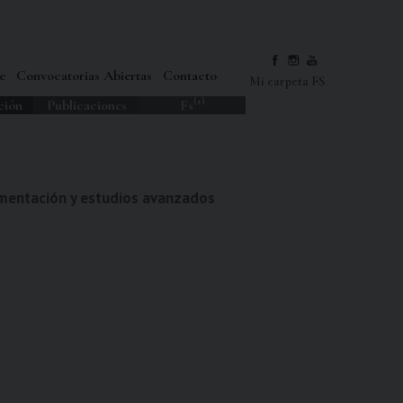
e
Convocatorias Abiertas
Contacto
Mi carpeta FS
(+)
ción
Publicaciones
Fs
umentación y estudios avanzados