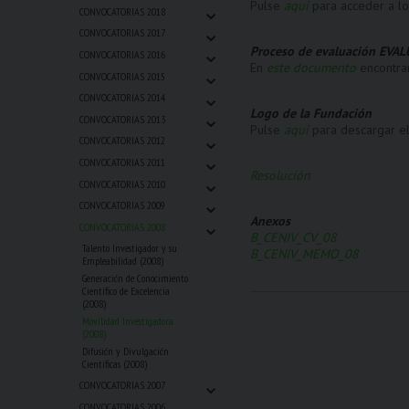
Pulse
aquí
para acceder a l
⌄
CONVOCATORIAS 2018
⌄
CONVOCATORIAS 2017
⌄
Proceso de evaluación EVA
CONVOCATORIAS 2016
En
este documento
encontrar
⌄
CONVOCATORIAS 2015
⌄
CONVOCATORIAS 2014
Logo de la Fundación
⌄
CONVOCATORIAS 2013
Pulse
aquí
para descargar el
⌄
CONVOCATORIAS 2012
⌄
CONVOCATORIAS 2011
Resolución
⌄
CONVOCATORIAS 2010
⌄
CONVOCATORIAS 2009
Anexos
⌄
CONVOCATORIAS 2008
B_CENIV_CV_08
Talento Investigador y su
B_CENIV_MEMO_08
Empleabilidad (2008)
Generación de Conocimiento
Científico de Excelencia
(2008)
Movilidad Investigadora
(2008)
Difusión y Divulgación
Cientificas (2008)
⌄
CONVOCATORIAS 2007
⌄
CONVOCATORIAS 2006