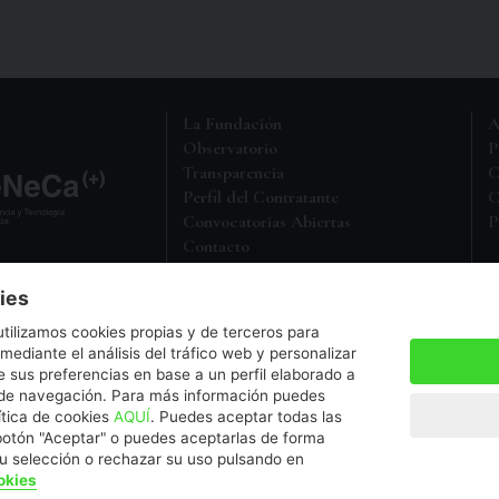
La Fundación
A
Observatorio
P
Transparencia
C
Perfil del Contratante
C
Convocatorias Abiertas
P
Contacto
M
Política de Protección de Datos
ies
a entidad sin ánimo de lucro,
utilizamos cookies propias y de terceros para
5 en el Registro de Fundaciones
 mediante el análisis del tráfico web y personalizar
 sus preferencias en base a un perfil elaborado a
s de navegación. Para más información puedes
a.es
ítica de cookies
AQUÍ
. Puedes aceptar todas las
botón "Aceptar" o puedes aceptarlas de forma
su selección o rechazar su uso pulsando en
okies