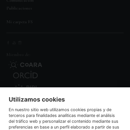
Comunicación
Publicaciones
Mi carpeta FS
Miembro de:
Utilizamos cookies
Nodo Regional
En nuestro sitio web utilizamos cookies propias y de
terceros para finalidades analíticas mediante el análisis
del tráfico web y personalizar el contenido mediante sus
NextGenerationEU
preferencias en base a un perfil elaborado a partir de sus