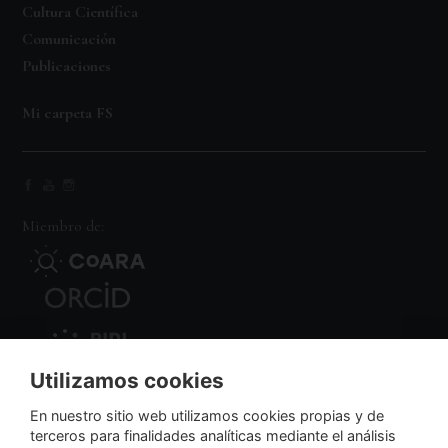
Cultura Científica
Comunicación
Publicaciones
Mi carpeta FS
Miembro de:
Utilizamos cookies
Nodo Regional
En nuestro sitio web utilizamos cookies propias y de
terceros para finalidades analíticas mediante el análisis