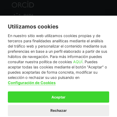
Utilizamos cookies
Nodo Regional
En nuestro sitio web utilizamos cookies propias y de
terceros para finalidades analíticas mediante el análisis
del tráfico web y personalizar el contenido mediante sus
NextGenerationEU
preferencias en base a un perfil elaborado a partir de sus
hábitos de navegación. Para más información puedes
consultar nuestra política de cookies
AQUÍ
. Puedes
aceptar todas las cookies mediante el botón "Aceptar" o
puedes aceptarlas de forma concreta, modificar su
La Fundación Séneca-Agencia de Ciencia y Tecnología de la Región de Murcia es una
selección o rechazar su uso pulsando en
entidad sin ánimo de lucro, bajo forma de fundación del sector público autonómico, inscrita
Configuración de Cookies
con el número 1-15 en el Registro de Fundaciones de la Región de Murcia.
Calle Manresa, 5, Entlo. 30004. Murcia, España | +34 968 222 971 | seneca@fseneca.es
Aceptar
© F SÉNECA 2026
Rechazar