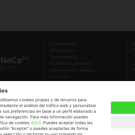
La Fundación
A
Observatorio
P
Transparencia
C
Perfil del Contratante
C
Convocatorias Abiertas
P
Contacto
M
Política de Protección de Datos
ies
a entidad sin ánimo de lucro,
utilizamos cookies propias y de terceros para
5 en el Registro de Fundaciones
 mediante el análisis del tráfico web y personalizar
 sus preferencias en base a un perfil elaborado a
s de navegación. Para más información puedes
a.es
ítica de cookies
AQUÍ
. Puedes aceptar todas las
botón "Aceptar" o puedes aceptarlas de forma
su selección o rechazar su uso pulsando en