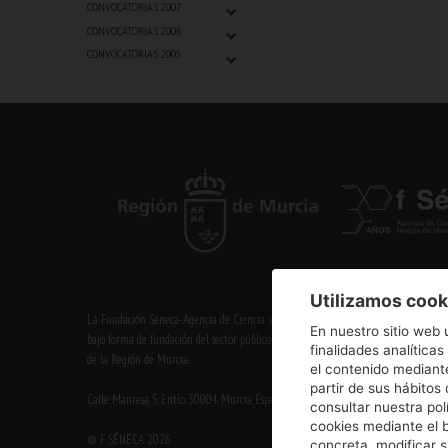
⌄
CONVOCATORIAS 2007
⌄
CONVOCATORIAS 2006
⌄
CONVOCATORIAS 2005
Utilizamos cook
La Fundación Séneca-Agencia de Ciencia y Tecnología de la Región de Murcia es un
En nuestro sitio web 
bajo forma de fundación del sector público autonómico, inscrita con el número 1-1
finalidades analíticas
de la Región de Murcia.
el contenido mediante
partir de sus hábito
Calle Manresa, 5, Entlo. 30004. Murcia, España | +34 968 222 971 | seneca@fsenec
consultar nuestra pol
cookies mediante el 
© F SÉNECA 2026
concreta, modificar 