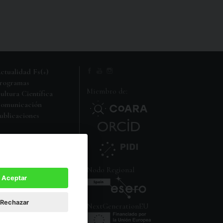
ctualidad Fs(+)
rogramas
Miembro de:
ultura Científica
omunicación
ublicaciones
i carpeta FS
Nodo Regional
Aceptar
Rechazar
NextGenerationEU