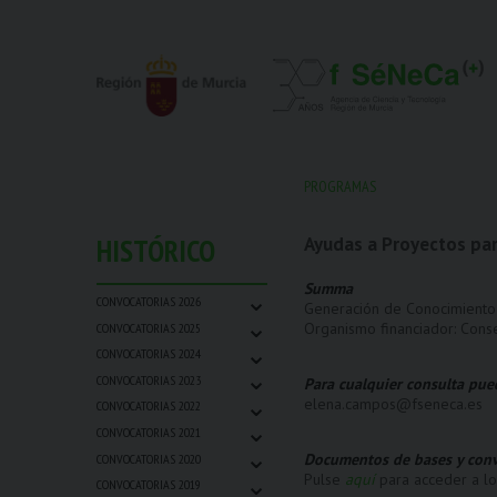
PROGRAMAS
HISTÓRICO
Ayudas a Proyectos par
Summa
⌄
CONVOCATORIAS 2026
Generación de Conocimiento 
⌄
Organismo financiador: Cons
CONVOCATORIAS 2025
⌄
CONVOCATORIAS 2024
⌄
CONVOCATORIAS 2023
Para cualquier consulta pue
⌄
elena.campos@fseneca.es
CONVOCATORIAS 2022
⌄
CONVOCATORIAS 2021
⌄
Documentos de bases y conv
CONVOCATORIAS 2020
⌄
Pulse
aquí
para acceder a l
CONVOCATORIAS 2019