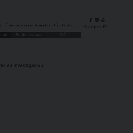
e
Convocatorias Abiertas
Contacto
Mi carpeta FS
(+)
ción
Publicaciones
Fs
es en Investigación