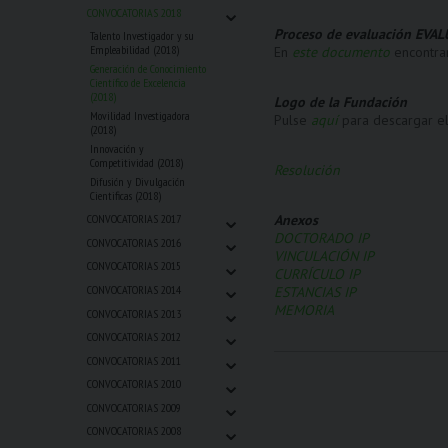
⌄
CONVOCATORIAS 2018
Proceso de evaluación EVA
Talento Investigador y su
Empleabilidad (2018)
En
este documento
encontrar
Generación de Conocimiento
Científico de Excelencia
(2018)
Logo de la Fundación
Movilidad Investigadora
Pulse
aquí
para descargar el
(2018)
Innovación y
Competitividad (2018)
Resolución
Difusión y Divulgación
Cientificas (2018)
⌄
Anexos
CONVOCATORIAS 2017
⌄
DOCTORADO IP
CONVOCATORIAS 2016
VINCULACIÓN IP
⌄
CONVOCATORIAS 2015
CURRÍCULO IP
⌄
CONVOCATORIAS 2014
ESTANCIAS IP
⌄
MEMORIA
CONVOCATORIAS 2013
⌄
CONVOCATORIAS 2012
⌄
CONVOCATORIAS 2011
⌄
CONVOCATORIAS 2010
⌄
CONVOCATORIAS 2009
⌄
CONVOCATORIAS 2008